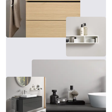
L'armadietto a specchio della serie L-Cube offre, oltre
a numerose funzioni, soprattutto capienza
contenitiva. Anche in questo caso la fascia luminosa a
LED perimetrale viene accesa, spenta e regolata
tramite sensore senza contatto. Dietro le ante, a
specchio anche all’interno, si trovano pratici ripiani in
vetro, una parete posteriore a specchio e una presa di
Il punto forte delle basi L-Cube: grazie alle tecnologie
corrente. A seconda dei gusti personali e delle
c-bonded e c-shaped sviluppate da Duravit, la base e
possibilità strutturali, l'armadietto a specchio Duravit
il lavabo si fondono in un’unità perfetta.
con illuminazione può essere montato sulla parete o
incassato a muro mediante un apposito telaio per
l'incasso. Disponibile in diverse dimensioni e con
Visualizza basi e consolle
telaio bianco o grigio grafite, l'armadietto a specchio
si adatta a diverse zone lavabo e stili di arredamento.
Inoltre, è possibile scegliere come optional
un'illuminazione aggiuntiva per un'illuminazione