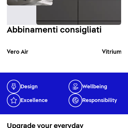
ottimale della zona lavabo.
Visualizza specchi e armadietti a specchio
Abbinamenti consigliati
Vero Air
Vitrium
Design
Wellbeing
Excellence
Responsibility
Upgrade your everyday