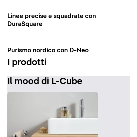
Visualizza le colonne
8
Linee precise e squadrate con
DuraSquare
7
Purismo nordico con D-Neo
I prodotti
Il mood di L-Cube