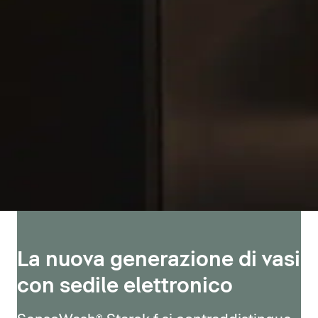
La nuova generazione di vasi
con sedile elettronico