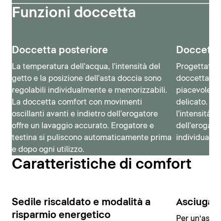
Funzioni doccetta
Doccetta posteriore
Doccetta
La temperatura dell'acqua, l'intensità del
Progettata 
getto e la posizione dell'asta doccia sono
doccetta La
regolabili individualmente e memorizzabili.
piacevole gr
La doccetta comfort con movimenti
delicato. La
oscillanti avanti e indietro dell'erogatore
l'intensità d
offre un lavaggio accurato. Erogatore e
dell'erogat
testina si puliscono automaticamente prima
individualm
e dopo ogni utilizzo.
Caratteristiche di comfort
Sedile riscaldato e modalità a
Asciugato
risparmio energetico
Per un’asci