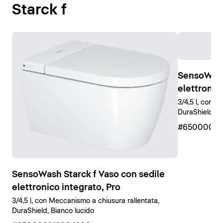
Starck f
SensoWash 
elettronic
3/4,5 l, con M
DuraShield, B
#65000001
SensoWash Starck f Vaso con sedile
elettronico integrato, Pro
3/4,5 l, con Meccanismo a chiusura rallentata,
DuraShield, Bianco lucido