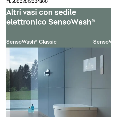
#650002012004300
Altri vasi con sedile
elettronico SensoWash®
SensoWash® Classic
SensoWa