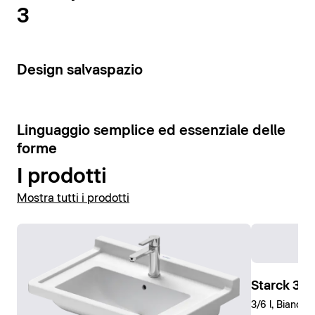
modello di orinatoio con una larghezza di soli 245 mm,
3
gli spazi più piccoli: con una sporgenza di soli 485
estremamente sottile e salvaspazio.
mm, consente di risparmiare spazio prezioso in
bagno. La gamma dei vasi è completata dai bidet a
Visualizza gli orinatoi
pavimento o sospesi abbinati.
Design salvaspazio
Mostra vasi e bidet
Linguaggio semplice ed essenziale delle
forme
I prodotti
Mostra tutti i prodotti
Starck 3 V
3/6 l, Bianco 