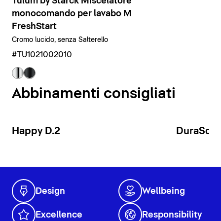
Tulum by Starck Miscelatore
monocomando per lavabo M
FreshStart
Cromo lucido, senza Salterello
#TU1021002010
Abbinamenti consigliati
Happy D.2
DuraSqu
Design
Wellbeing
Excellence
Responsibility