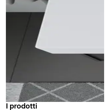
I lavabi Duravit Vero possono essere installati a parete
con sifone di design, portasciugamani fissato sotto la
ceramica o sostegno metallico a pavimento,
regolabile in altezza e dotato di barra perimetrale che
funge da portasciugamani.
Per rendere l’ambiente ancora più accogliente, i
lavabi e le bacinelle Duravit Vero sono abbinabili a
I prodotti
diverse serie di mobili Duravit. Inoltre, i lavabi da