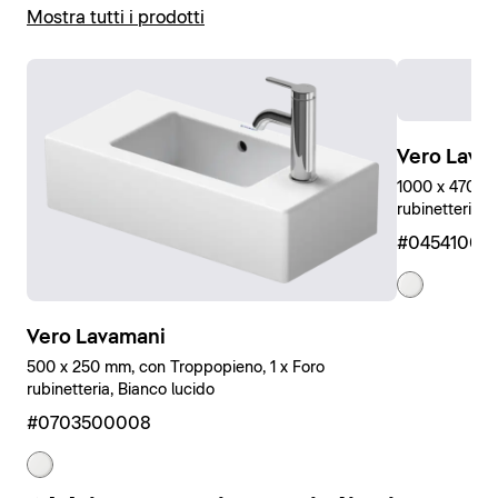
Mostra tutti i prodotti
incasso possono essere installati su piani di qualsiasi
materiale.
Visualizza i lavabi
Vero Lava
Visualizza le bacinelle
1000 x 470 mm
rubinetteria, 
#04541000
Vero Lavamani
500 x 250 mm, con Troppopieno, 1 x Foro
rubinetteria, Bianco lucido
#0703500008