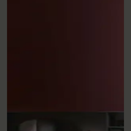
L'ampia gamma di mobili per il bagno della serie
White Tulip convince per la precisione artigianale e il
design raffinato. Le
colonne basse
e le basi