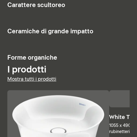
8
Carattere scultoreo
costituisce un elemento di richiamo visivo.
Visualizza vasi e bidet
Visualizza i mobili
Visualizza la rubinetteria
6
Ceramiche di grande impatto
Visualizza le basi sottolavabo
Visualizza i miscelatori doccia
5
Forme organiche
I prodotti
Mostra tutti i prodotti
White Tuli
1055 x 490 mm
rubinetteria, 