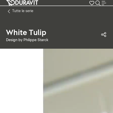
Tutte le serie
White Tulip
Con
Design by Philippe Starck
Metti in pausa il video