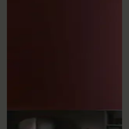
L'ampia gamma di mobili per il bagno della serie
White Tulip convince per la precisione artigianale e il
design raffinato. Le
colonne basse
e le basi