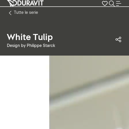
Tutte le serie
White Tulip
Con
Design by Philippe Starck
Metti in pausa il video