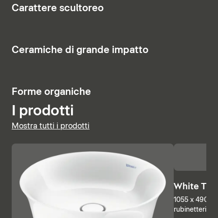
8
Carattere scultoreo
costituisce un elemento di richiamo visivo.
Visualizza vasi e bidet
Visualizza i mobili
Visualizza la rubinetteria
6
Ceramiche di grande impatto
Visualizza le basi sottolavabo
Visualizza i miscelatori doccia
5
Forme organiche
I prodotti
Mostra tutti i prodotti
White Tuli
1055 x 490 mm
rubinetteria, 