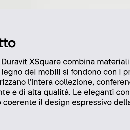
tto
o Duravit XSquare combina materiali 
 legno dei mobili si fondono con i pr
izzano l'intera collezione, confere
nte e di alta qualità. Le eleganti co
oerente il design espressivo della