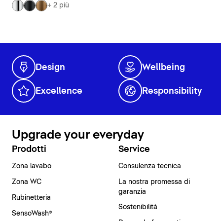
+ 2 più
Design
Wellbeing
Excellence
Responsibility
Upgrade your everyday
Prodotti
Service
Zona lavabo
Consulenza tecnica
Zona WC
La nostra promessa di
garanzia
Rubinetteria
Sostenibilità
SensoWash®