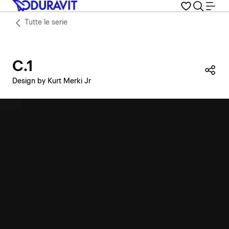
Tutte le serie
C.1
Con
Design by Kurt Merki Jr