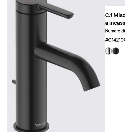
ad esempio per la doccetta e il soffione, garantiscono
un utilizzo intuitivo.
C.1 Misce
Le
doccette e i soffioni
universali sono disponibili
a incasso
anche in diverse dimensioni e varianti di design, da
Numero di ute
quelle circolari a quelle rettangolari o anche come
#C1421000
soffioni a barra. È disponibile anche una vasta gamma
di accessori coordinati, come ad esempio bracci
doccia, flessibili e supporti.
Visualizza la rubinetteria doccia