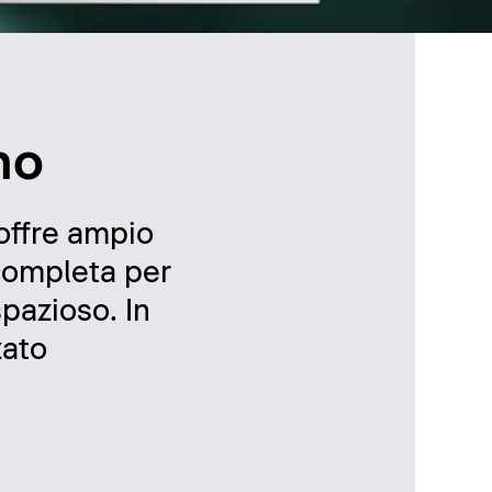
no
offre ampio
 completa per
pazioso. In
zato