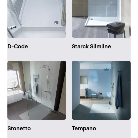
D-Code
Starck Slimline
Stonetto
Tempano