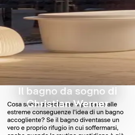
Il bagno da sogno di
Christian Werner
Cosa succederebbe se si portasse alle
estreme conseguenze l’idea di un bagno
accogliente? Se il bagno diventasse un
vero e proprio rifugio in cui soffermarsi,